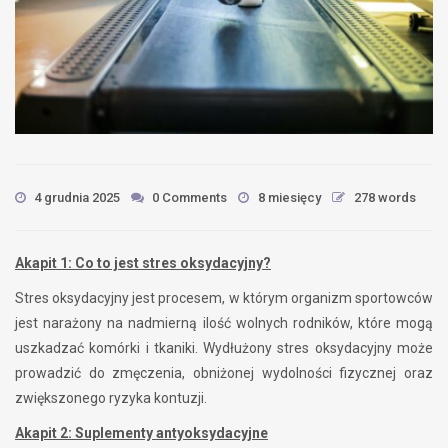
4 grudnia 2025
0 Comments
8 miesięcy
278 words
Akapit 1: Co to jest stres oksydacyjny?
Stres oksydacyjny jest procesem, w którym organizm sportowców
jest narażony na nadmierną ilość wolnych rodników, które mogą
uszkadzać komórki i tkaniki. Wydłużony stres oksydacyjny może
prowadzić do zmęczenia, obniżonej wydolności fizycznej oraz
zwiększonego ryzyka kontuzji.
Akapit 2: Suplementy antyoksydacyjne